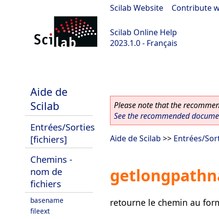
Scilab Website
|
Contribute w
Scilab Online Help
2023.1.0 - Français
scilab-branch-minor
Aide de
Scilab
Please note that the recommend
See the recommended document
Entrées/Sorties
[fichiers]
Aide de Scilab
>>
Entrées/Sort
Chemins -
getlongpath
nom de
fichiers
basename
retourne le chemin au fo
fileext