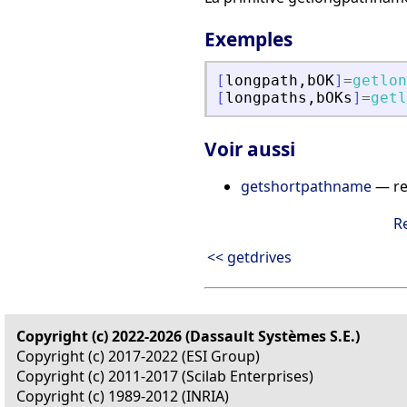
Exemples
[
longpath
,
bOK
]
=
getlon
[
longpaths
,
bOKs
]
=
getl
Voir aussi
getshortpathname
— re
R
<< getdrives
Copyright (c) 2022-2026 (Dassault Systèmes S.E.)
Copyright (c) 2017-2022 (ESI Group)
Copyright (c) 2011-2017 (Scilab Enterprises)
Copyright (c) 1989-2012 (INRIA)