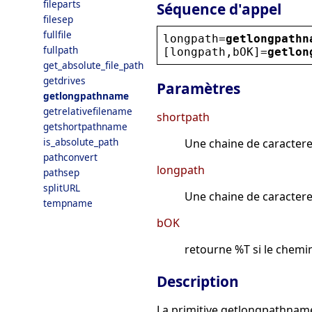
fileparts
Séquence d'appel
filesep
fullfile
longpath
=
getlongpathn
fullpath
[
longpath
,
bOK
]=
getlon
get_absolute_file_path
getdrives
Paramètres
getlongpathname
getrelativefilename
shortpath
getshortpathname
is_absolute_path
Une chaine de caractere
pathconvert
longpath
pathsep
splitURL
Une chaine de caractere
tempname
bOK
retourne %T si le chemin
Description
La primitive getlongpathnam