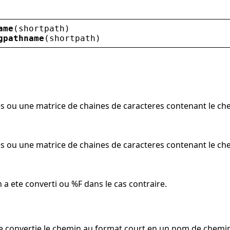
ame
(
shortpath
)
gpathname
(
shortpath
)
s ou une matrice de chaines de caracteres contenant le ch
s ou une matrice de chaines de caracteres contenant le ch
 a ete converti ou %F dans le cas contraire.
e convertie le chemin au format court en un nom de chemin