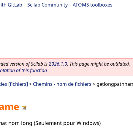
ith GitLab
|
Scilab Community
|
ATOMS toolboxes
ed version of Scilab is
2026.1.0
. This page might be outdated.
ation of this function
ies [fichiers]
>
Chemins - nom de fichiers
> getlongpathna
name
rmat nom long (Seulement pour Windows)