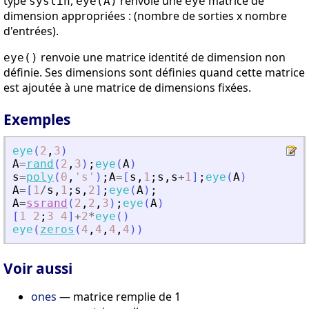
type
,
renvoie une
matrice de
syslin
eye(A)
eye
dimension appropriées : (nombre de sorties x nombre
d'entrées).
renvoie une matrice identité de dimension non
eye()
définie. Ses dimensions sont définies quand cette matrice
est ajoutée à une matrice de dimensions fixées.
Exemples
eye
(
2
,
3
)
A
=
rand
(
2
,
3
)
;
eye
(
A
)
s
=
poly
(
0
,
'
s
'
)
;
A
=
[
s
,
1
;
s
,
s
+
1
]
;
eye
(
A
)
A
=
[
1
/
s
,
1
;
s
,
2
]
;
eye
(
A
)
;
A
=
ssrand
(
2
,
2
,
3
)
;
eye
(
A
)
[
1
2
;
3
4
]
+
2
*
eye
(
)
eye
(
zeros
(
4
,
4
,
4
,
4
)
)
Voir aussi
ones
— matrice remplie de 1