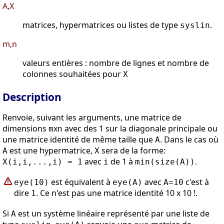
A,X
matrices, hypermatrices ou listes de type
.
syslin
m,n
valeurs entières : nombre de lignes et nombre de
colonnes souhaitées pour
X
Description
Renvoie, suivant les arguments, une matrice de
dimensions
x
avec des 1 sur la diagonale principale ou
m
n
une matrice identité de même taille que
. Dans le cas où
A
est une hypermatrice,
sera de la forme:
A
X
avec
de 1 à
.
X(i,i,...,i) = 1
i
min(size(A))
est équivalent à
avec
c'est à
eye(10)
eye(A)
A=10
dire
. Ce n'est pas une matrice identité 10 x 10 !.
1
Si
est un système linéaire représenté par une liste de
A