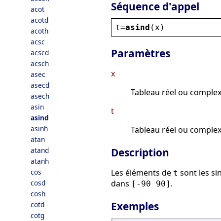
Séquence d'appel
acot
acotd
t
=
asind
(
x
)
acoth
acsc
Paramètres
acscd
acsch
x
asec
asecd
Tableau réel ou complex
asech
asin
t
asind
asinh
Tableau réel ou complex
atan
atand
Description
atanh
cos
Les éléments de
sont les s
t
cosd
dans
.
[-90 90]
cosh
Exemples
cotd
cotg