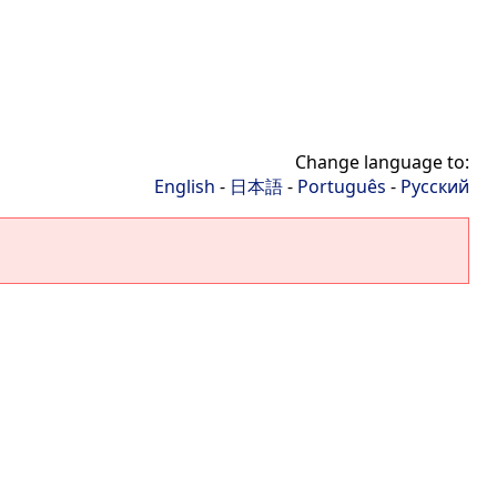
Change language to:
English
-
日本語
-
Português
-
Русский