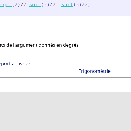
sqrt
(
2
)
/
2
sqrt
(
3
)
/
2
-
sqrt
(
3
)
/
2
]
;
ts de l'argument donnés en degrés
eport an issue
Trigonométrie