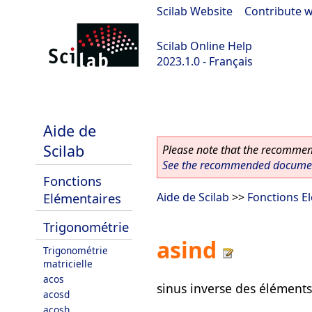
Scilab Website
|
Contribute w
Scilab Online Help
2023.1.0 - Français
scilab-branch-minor
Aide de
Scilab
Please note that the recommend
See the recommended document
Fonctions
Elémentaires
Aide de Scilab
>>
Fonctions E
Trigonométrie
asind
Trigonométrie
matricielle
acos
sinus inverse des éléments
acosd
acosh