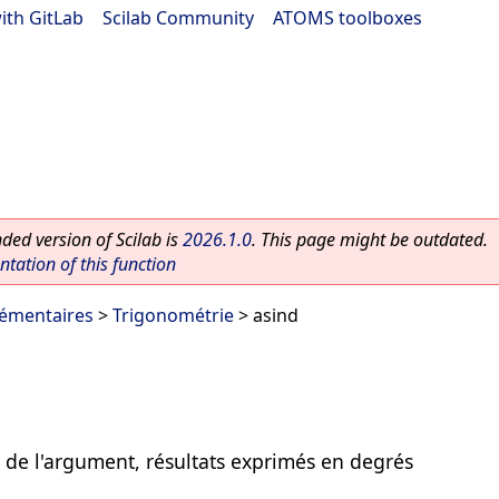
ith GitLab
|
Scilab Community
|
ATOMS toolboxes
ed version of Scilab is
2026.1.0
. This page might be outdated.
ation of this function
lémentaires
>
Trigonométrie
> asind
 de l'argument, résultats exprimés en degrés