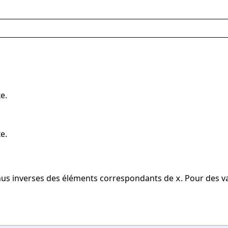
e.
e.
inus inverses des éléments correspondants de
. Pour des v
x