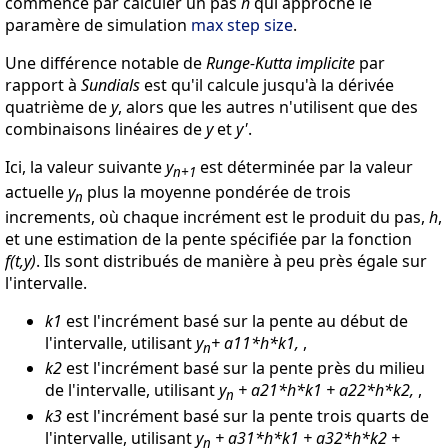
commence par calculer un pas
h
qui approche le
paramère de simulation
max step size
.
Une différence notable de
Runge-Kutta implicite
par
rapport à
Sundials
est qu'il calcule jusqu'à la dérivée
quatrième de
y
, alors que les autres n'utilisent que des
combinaisons linéaires de
y
et
y'
.
Ici, la valeur suivante
y
est déterminée par la valeur
n+1
actuelle
y
plus la moyenne pondérée de trois
n
increments, où chaque incrément est le produit du pas,
h
,
et une estimation de la pente spécifiée par la fonction
f(t,y)
. Ils sont distribués de manière à peu près égale sur
l'intervalle.
k1
est l'incrément basé sur la pente au début de
l'intervalle, utilisant
y
+ a11*h*k1,
,
n
k2
est l'incrément basé sur la pente près du milieu
de l'intervalle, utilisant
y
+ a21*h*k1 + a22*h*k2,
,
n
k3
est l'incrément basé sur la pente trois quarts de
l'intervalle, utilisant
y
+ a31*h*k1 + a32*h*k2 +
n