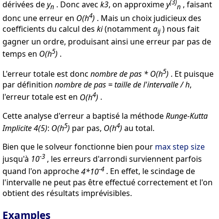
(3)
dérivées de
y
. Donc avec
k3
, on approxime
y
, faisant
n
n
4
donc une erreur en
O(h
)
. Mais un choix judicieux des
coefficients du calcul des
ki
(notamment
a
) nous fait
ij
gagner un ordre, produisant ainsi une erreur par pas de
5
temps en
O(h
)
.
5
L'erreur totale est donc
nombre de pas * O(h
)
. Et puisque
par définition
nombre de pas = taille de l'intervalle / h
,
4
l'erreur totale est en
O(h
)
.
Cette analyse d'erreur a baptisé la méthode
Runge-Kutta
5
4
Implicite 4(5)
:
O(h
)
par pas,
O(h
)
au total.
Bien que le solveur fonctionne bien pour
max step size
-3
jusqu'à
10
, les erreurs d'arrondi surviennent parfois
-4
quand l'on approche
4*10
. En effet, le scindage de
l'intervalle ne peut pas être effectué correctement et l'on
obtient des résultats imprévisibles.
Examples