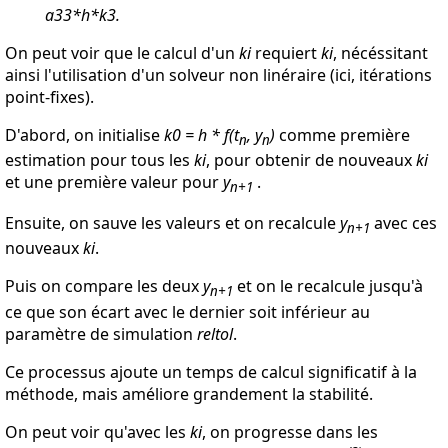
a33*h*k3.
On peut voir que le calcul d'un
ki
requiert
ki
, nécéssitant
ainsi l'utilisation d'un solveur non linéraire (ici, itérations
point-fixes).
D'abord, on initialise
k0 = h * f(t
, y
)
comme première
n
n
estimation pour tous les
ki
, pour obtenir de nouveaux
ki
et une première valeur pour
y
.
n+1
Ensuite, on sauve les valeurs et on recalcule
y
avec ces
n+1
nouveaux
ki
.
Puis on compare les deux
y
et on le recalcule jusqu'à
n+1
ce que son écart avec le dernier soit inférieur au
paramètre de simulation
reltol
.
Ce processus ajoute un temps de calcul significatif à la
méthode, mais améliore grandement la stabilité.
On peut voir qu'avec les
ki
, on progresse dans les