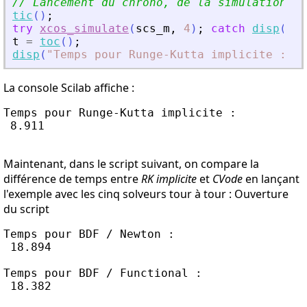
// Lancement du chrono, de la simulation et
tic
(
)
;
try
xcos_simulate
(
scs_m
,
4
)
;
catch
disp
(
las
t
=
toc
(
)
;
disp
(
"
Temps pour Runge-Kutta implicite :
"
,
La console Scilab affiche :
Temps pour Runge-Kutta implicite :

 8.911

Maintenant, dans le script suivant, on compare la
différence de temps entre
RK implicite
et
CVode
en lançant
l'exemple avec les cinq solveurs tour à tour : Ouverture
du script
Temps pour BDF / Newton :

 18.894

Temps pour BDF / Functional :

 18.382
