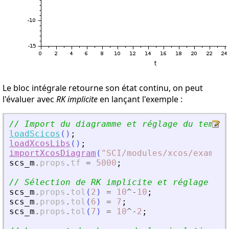
Le bloc intégrale retourne son état continu, on peut
l'évaluer avec
RK implicite
en lançant l'exemple :
// Import du diagramme et réglage du temps 
loadScicos
(
)
;
loadXcosLibs
(
)
;
importXcosDiagram
(
"
SCI/modules/xcos/example
scs_m
.
props
.
tf
=
5000
;
// Sélection de RK implicite et réglage de 
scs_m
.
props
.
tol
(
2
)
=
10
^
-
10
;
scs_m
.
props
.
tol
(
6
)
=
7
;
scs_m
.
props
.
tol
(
7
)
=
10
^
-
2
;