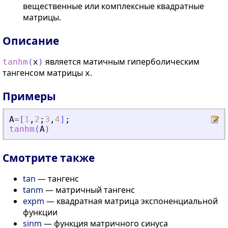
вещественные или комплексные квадратные
матрицы.
Описание
является матичным гиперболическим
tanhm
(
x
)
тангенсом матрицы
.
x
Примеры
A
=
[
1
,
2
;
3
,
4
]
;
tanhm
(
A
)
Смотрите также
tan
— тангенс
tanm
— матричный тангенс
expm
— квадратная матрица экспоненциальной
функции
sinm
— функция матричного синуса