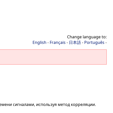
Change language to:
English
-
Français
-
日本語
-
Português
-
емени сигналами, используя метод корреляции.