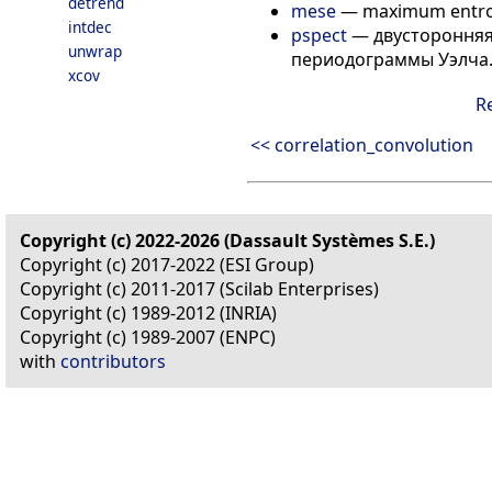
detrend
mese
—
maximum entrop
intdec
pspect
—
двусторонняя
unwrap
периодограммы Уэлча
xcov
R
<< correlation_convolution
Copyright (c) 2022-2026 (Dassault Systèmes S.E.)
Copyright (c) 2017-2022 (ESI Group)
Copyright (c) 2011-2017 (Scilab Enterprises)
Copyright (c) 1989-2012 (INRIA)
Copyright (c) 1989-2007 (ENPC)
with
contributors