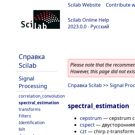
Scilab Website
|
Contribute w
Scilab Online Help
2023.0.0 - Русский
scilab-branch-2023.0
Справка
Scilab
Please note that the recommend
However, this page did not exist
Signal
Processing
Справка Scilab
>>
Signal Pro
correlation_convolution
spectral_estimation
spectral_estimation
transforms
Filters
cepstrum
—
cepstrum c
Identification
cspect
—
двусторонняя
bilt
czt
—
chirp z-transform