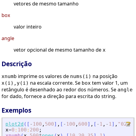
vetores de mesmo tamanho
box
valor inteiro
angle
vetor opcional de mesmo tamanho de
x
Descrição
imprime os valores de
na posição
xnumb
nums(i)
na escala corrente. Se
tem valor 1, um
x(i),y(i)
box
retângulo é desenhado ao redor dos números. Se
angle
for dado, fornece a direção para escrita do string.
Exemplos
plot2d
(
[
-
100
,
500
]
,
[
-
100
,
600
]
,
[
-
1
,
-
1
]
,
"
022
"
)
x
=
0
:
100
:
200
;
xnumb
(
x
,
500
*
ones
(
x
)
,
[
10
,
20
,
35
]
,
1
)