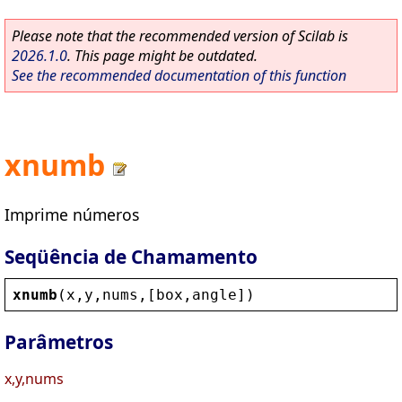
Please note that the recommended version of Scilab is
2026.1.0
. This page might be outdated.
See the recommended documentation of this function
xnumb
Imprime números
Seqüência de Chamamento
xnumb
(
x
,
y
,
nums
,[
box
,
angle
])
Parâmetros
x,y,nums