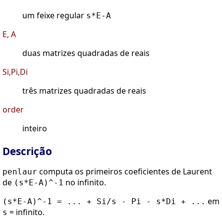
um feixe regular
s*E-A
E, A
duas matrizes quadradas de reais
Si,Pi,Di
três matrizes quadradas de reais
order
inteiro
Descrição
computa os primeiros coeficientes de Laurent
penlaur
de
no infinito.
(s*E-A)^-1
em
(s*E-A)^-1 = ... + Si/s - Pi - s*Di + ...
= infinito.
s