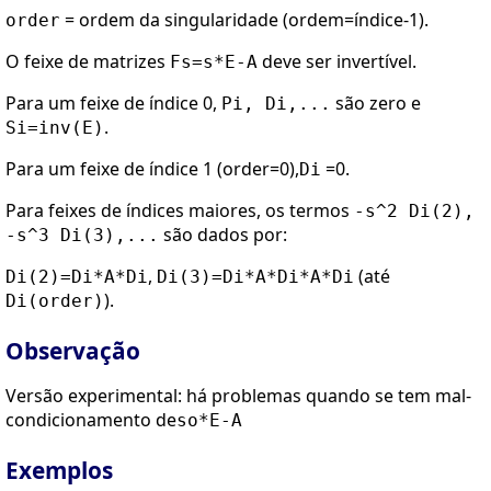
= ordem da singularidade (ordem=índice-1).
order
O feixe de matrizes
deve ser invertível.
Fs=s*E-A
Para um feixe de índice 0,
são zero e
Pi, Di,...
.
Si=inv(E)
Para um feixe de índice 1 (order=0),
=0.
Di
Para feixes de índices maiores, os termos
-s^2 Di(2),
são dados por:
-s^3 Di(3),...
,
(até
Di(2)=Di*A*Di
Di(3)=Di*A*Di*A*Di
).
Di(order)
Observação
Versão experimental: há problemas quando se tem mal-
condicionamento de
so*E-A
Exemplos