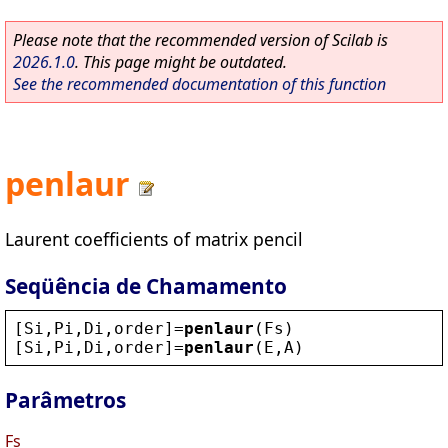
Please note that the recommended version of Scilab is
2026.1.0
. This page might be outdated.
See the recommended documentation of this function
penlaur
Laurent coefficients of matrix pencil
Seqüência de Chamamento
[
Si
,
Pi
,
Di
,
order
]=
penlaur
(
Fs
)
[
Si
,
Pi
,
Di
,
order
]=
penlaur
(
E
,
A
)
Parâmetros
Fs