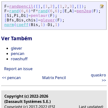
F
=
randpencil
(
[
]
,
[
1
,
2
]
,
[
1
,
2
,
3
]
,
[
]
)
;
F
=
rand
(
6
,
6
)
*
F
*
rand
(
6
,
6
)
;
[
E
,
A
]
=
pen2ea
(
F
)
;
[
Si
,
Pi
,
Di
]
=
penlaur
(
F
)
;
[
Bfs
,
Bis
,
chis
]
=
glever
(
F
)
;
norm
(
coeff
(
Bis
,
1
)
-
Di
,
1
)
Ver Também
glever
pencan
rowshuff
Report an issue
quaskro
<< pencan
Matrix Pencil
>>
Copyright (c) 2022-2026
(Dassault Systèmes S.E.)
Copyright (c) 2017-2022 (ESI
Last updated: