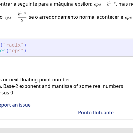
ntrar a seguinte para a máquina epsilon:
, mas n
ão
se o arredondamento normal acontecer e
(
"
radix
"
)
es
(
"
eps
"
)
 or next floating-point number
. Base-2 exponent and mantissa of some real numbers
rsus 0
eport an issue
Ponto flutuante