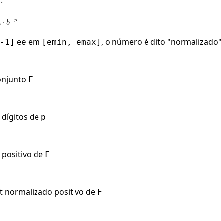
:
e
em
, o número é dito "normalizado
-1]
e
[emin, emax]
onjunto
F
 dígitos de
p
 positivo de
F
t normalizado positivo de
F