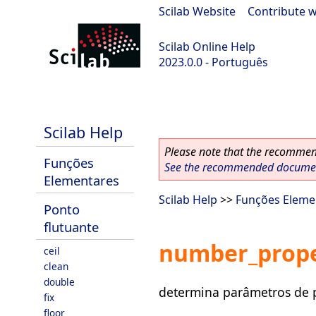
Scilab Website
|
Contribute w
Scilab Online Help
2023.0.0 - Português
scilab-2023.0.0
Scilab Help
Please note that the recommend
Funções
See the recommended document
Elementares
Scilab Help
>>
Funções Eleme
Ponto
flutuante
number_prope
ceil
clean
double
determina parâmetros de 
fix
floor