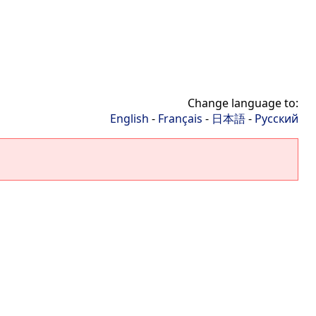
Change language to:
English
-
Français
-
日本語
-
Русский