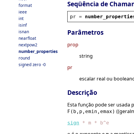
Seqüência de Chama
format
ieee
pr
 = 
number_propertie
int
isinf
Parâmetros
isnan
nearfloat
prop
nextpow2
number_properties
string
round
signed zero -0
pr
escalar real ou boolean
Descrição
Esta função pode ser usada 
((geralm
F(b,p,emin,emax)
sign
*
m
*
b^e