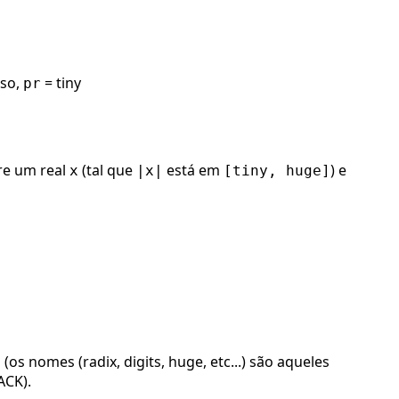
aso,
= tiny
pr
tre um real
(tal que
está em
) e
x
|x|
[tiny, huge]
 nomes (radix, digits, huge, etc...) são aqueles
ACK).