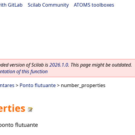
ith GitLab
|
Scilab Community
|
ATOMS toolboxes
ed version of Scilab is
2026.1.0
. This page might be outdated.
ation of this function
ntares
>
Ponto flutuante
> number_properties
rties
ponto flutuante