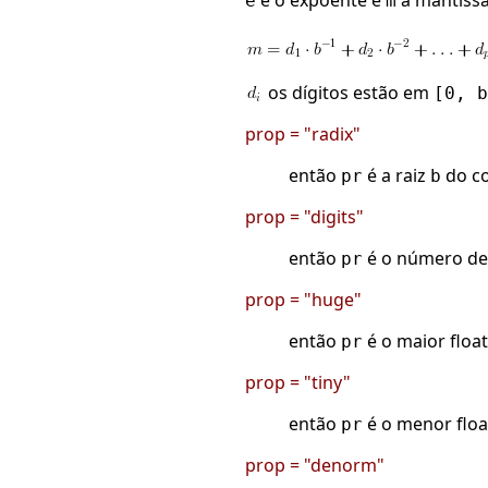
é o expoente e
a mantissa
e
m
os dígitos estão em
[0, b
prop = "radix"
então
é a raiz
do c
pr
b
prop = "digits"
então
é o número de
pr
prop = "huge"
então
é o maior float
pr
prop = "tiny"
então
é o menor floa
pr
prop = "denorm"