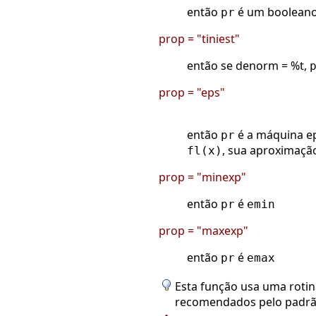
então
é um booleano 
pr
prop = "tiniest"
então se denorm = %t,
prop = "eps"
então
é a máquina ep
pr
, sua aproximaçã
fl(x)
prop = "minexp"
então
é
pr
emin
prop = "maxexp"
então
é
pr
emax
Esta função usa uma rotin
recomendados pelo padrão