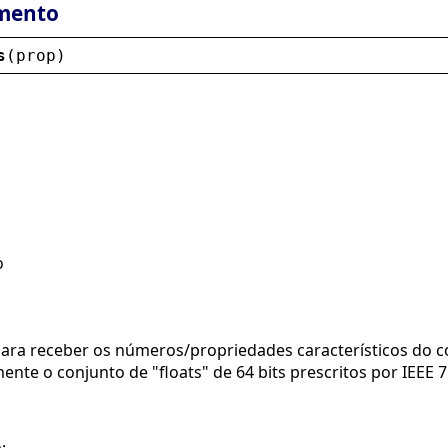
mento
s
(
prop
)
o
para receber os números/propriedades característicos do c
ente o conjunto de "floats" de 64 bits prescritos por IEEE