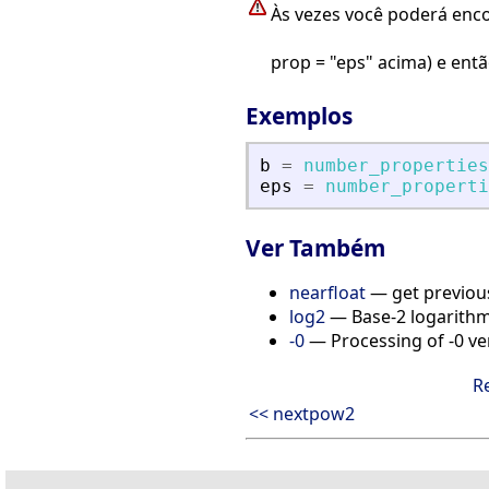
Às vezes você poderá enco
prop = "eps" acima) e ent
Exemplos
b
=
number_properties
eps
=
number_properti
Ver Também
nearfloat
— get previous
log2
— Base-2 logarithm
-0
— Processing of -0 ve
R
<< nextpow2