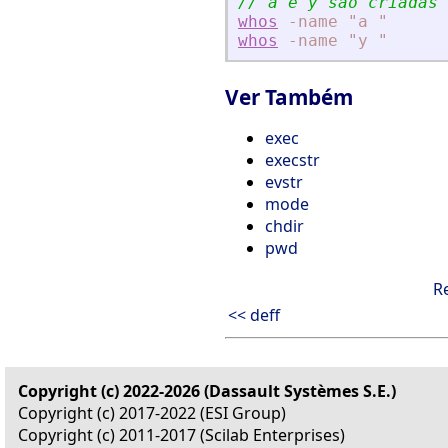
// a e y são criadas 
whos
-name
"a
"
whos
-name
"y
"
Ver Também
exec
execstr
evstr
mode
chdir
pwd
R
<< deff
Copyright (c) 2022-2026 (Dassault Systèmes S.E.)
Copyright (c) 2017-2022 (ESI Group)
Copyright (c) 2011-2017 (Scilab Enterprises)