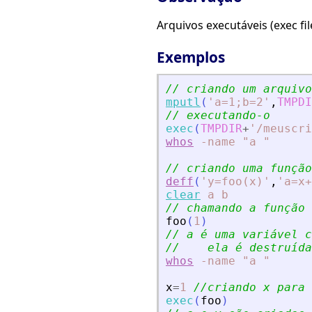
Arquivos executáveis (exec fi
Exemplos
// criando um arquivo
mputl
(
'
a=1;b=2
'
,
TMPDI
// executando-o
exec
(
TMPDIR
+
'
/meuscri
whos
-name
"a
"
// criando uma função
deff
(
'
y=foo(x)
'
,
'
a=x+
clear
a
b
// chamando a função
foo
(
1
)
// a é uma variável c
//    ela é destruída
whos
-name
"a
"
x
=
1
//criando x para 
exec
(
foo
)