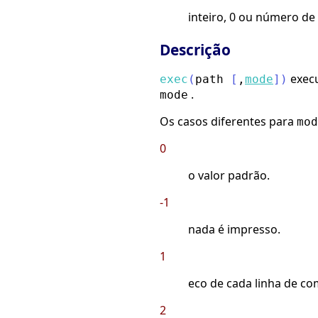
inteiro, 0 ou número de
Descrição
execu
exec
(
path
[
,
mode
]
)
.
mode
Os casos diferentes para
mod
0
o valor padrão.
-1
nada é impresso.
1
eco de cada linha de c
2