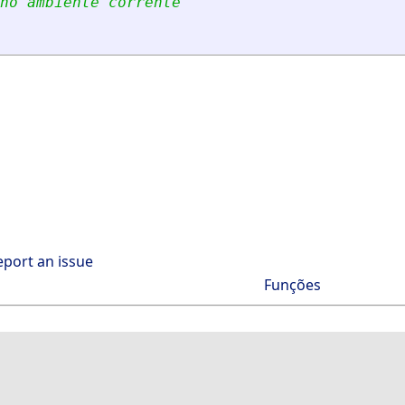
no ambiente corrente
eport an issue
Funções