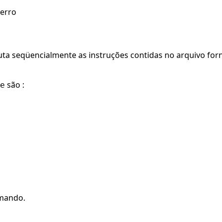
 erro
ta seqüencialmente as instruções contidas no arquivo for
são :
e
omando.