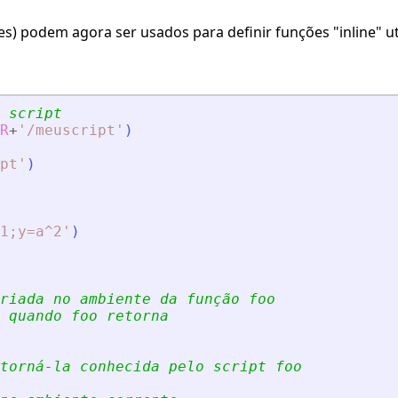
les) podem agora ser usados para definir funções "inline" ut
 script
R
+
'
/meuscript
'
)
pt
'
)
1;y=a^2
'
)
riada no ambiente da função foo
 quando foo retorna
torná-la conhecida pelo script foo