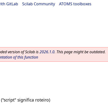
ith GitLab
|
Scilab Community
|
ATOMS toolboxes
ed version of Scilab is
2026.1.0
. This page might be outdated.
ation of this function
"script" significa roteiro)