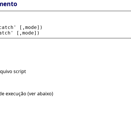
mento
catch
'
 [,
mode
])
atch
'
 [,
mode
])
quivo script
de execução (ver abaixo)