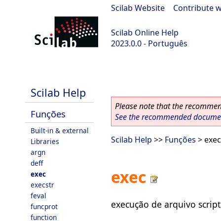
Scilab Website
|
Contribute w
Scilab Online Help
2023.0.0 - Português
scilab-2023.0.0
Scilab Help
Please note that the recommend
Funções
See the recommended document
Built-in & external
Scilab Help
>>
Funções
> exec
Libraries
argn
deff
exec
exec
execstr
feval
execução de arquivo script (
funcprot
function