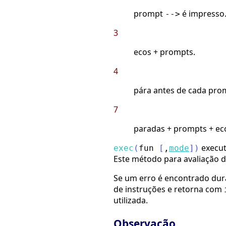
prompt
é impresso
-->
3
ecos + prompts.
4
pára antes de cada prom
7
paradas + prompts + eco
execut
exec
(
fun
[
,
mode
]
)
Este método para avaliação d
Se um erro é encontrado dura
de instruções e retorna com
utilizada.
Observação