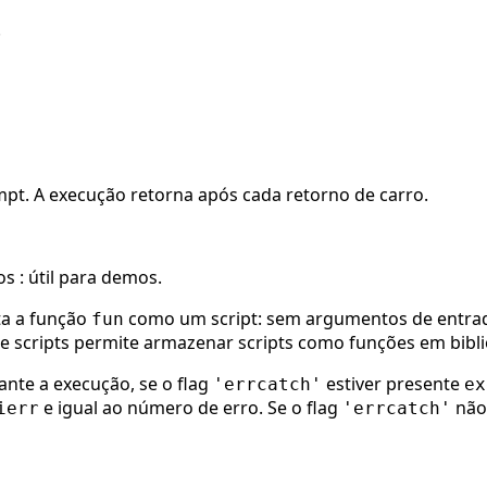
.
pt. A execução retorna após cada retorno de carro.
s : útil para demos.
a a função
como um script: sem argumentos de entrada
fun
e scripts permite armazenar scripts como funções em bibli
nte a execução, se o flag
estiver presente
'errcatch'
ex
e igual ao número de erro. Se o flag
não 
ierr
'errcatch'