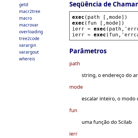
Seqüência de Chama
getd
macr2tree
exec
(
path
 [,
mode
])
macro
exec
(
fun
 [,
mode
])
macrovar
ierr
 = 
exec
(
path
,
'
err
overloading
ierr
 = 
exec
(
fun
,
'
errc
tree2code
varargin
Parâmetros
varargout
whereis
path
string, o endereço do ar
mode
escalar inteiro, o modo 
fun
uma função do Scilab
ierr