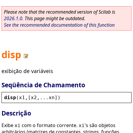
Please note that the recommended version of Scilab is
2026.1.0
. This page might be outdated.
See the recommended documentation of this function
disp
exibição de variáveis
Seqüência de Chamamento
disp
(
x1
,[
x2
,...
xn
])
Descrição
Exibe
com o formato corrente.
's são objetos
xi
xi
arbitrários (matrizes de constantes, strings, funções,