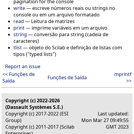
pagination for the console
write
— escreve números reais ou strings no
console ou em um arquivo formatado
read
— Leitura de matrizes
print
— imprime variáveis em um arquivo
string
— conversão para string (cadeia de
caracteres)
tlist
— objeto do Scilab e definição de listas com
tipos ("typed lists")
Report an issue
<< Funções de
mprintf
Funções de Saída
Saída
>>
Copyright (c) 2022-2026
(Dassault Systèmes S.E.)
Copyright (c) 2017-2022 (ESI
Last updated:
Group)
Mon Mar 27 09:49:55
Copyright (c) 2011-2017 (Scilab
GMT 2023
Enterprises)