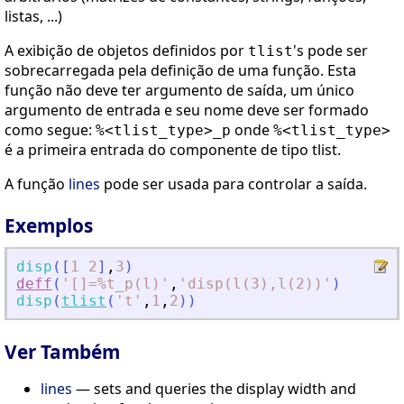
listas, ...)
A exibição de objetos definidos por
's pode ser
tlist
sobrecarregada pela definição de uma função. Esta
função não deve ter argumento de saída, um único
argumento de entrada e seu nome deve ser formado
como segue:
onde
%<tlist_type>_p
%<tlist_type>
é a primeira entrada do componente de tipo tlist.
A função
lines
pode ser usada para controlar a saída.
Exemplos
disp
(
[
1
2
]
,
3
)
deff
(
'
[]=%t_p(l)
'
,
'
disp(l(3),l(2))
'
)
disp
(
tlist
(
'
t
'
,
1
,
2
)
)
Ver Também
lines
— sets and queries the display width and