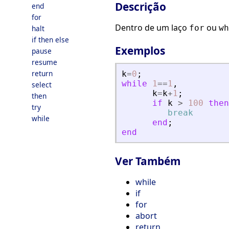
Descrição
end
for
Dentro de um laço
ou
for
wh
halt
if then else
Exemplos
pause
resume
return
k
=
0
;
while
1
==
1
,
select
k
=
k
+
1
;
then
if
k
>
100
then
try
break
while
end
;
end
Ver Também
while
if
for
abort
return