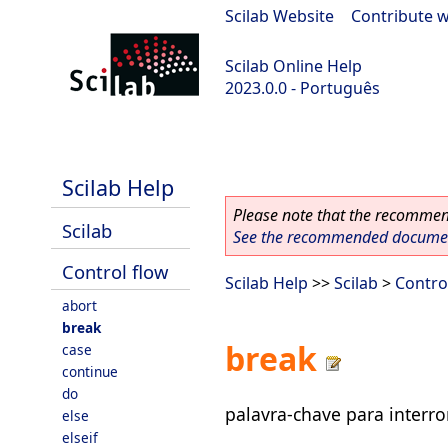
Scilab Website
|
Contribute w
Scilab Online Help
2023.0.0 - Português
scilab-2023.0.0
Scilab Help
Please note that the recommend
Scilab
See the recommended document
Control flow
Scilab Help
>>
Scilab
>
Contro
abort
break
break
case
continue
do
palavra-chave para interro
else
elseif