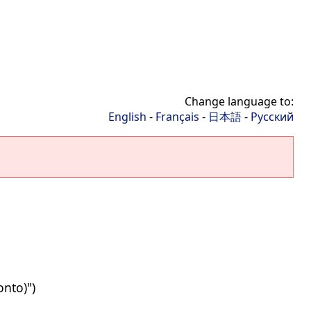
Change language to:
English
-
Français
-
日本語
-
Русский
onto)")