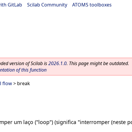
ith GitLab
|
Scilab Community
|
ATOMS toolboxes
ed version of Scilab is
2026.1.0
. This page might be outdated.
ation of this function
l flow
> break
mper um laço ("loop") (significa "interromper (neste p