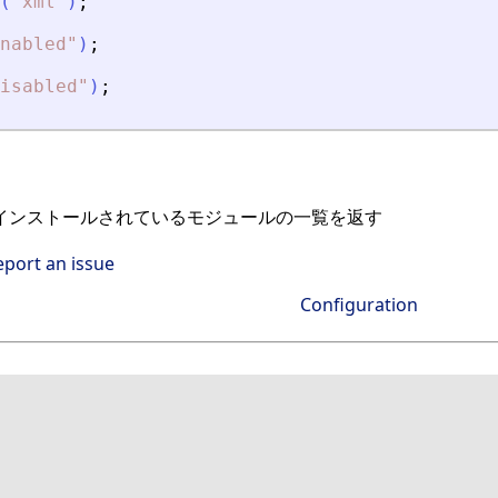
(
"
xml
"
)
;
nabled
"
)
;
isabled
"
)
;
abにインストールされているモジュールの一覧を返す
eport an issue
Configuration