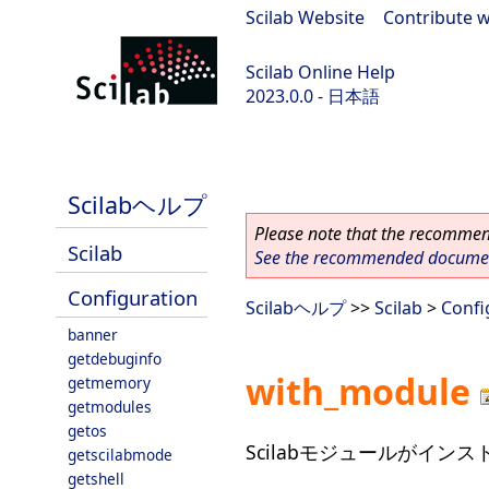
Scilab Website
|
Contribute w
Scilab Online Help
2023.0.0 - 日本語
scilab-branch-2023.0
Scilabヘルプ
Please note that the recommend
Scilab
See the recommended document
Configuration
Scilabヘルプ
>>
Scilab
>
Confi
banner
getdebuginfo
with_module
getmemory
getmodules
getos
Scilabモジュールがイ
getscilabmode
getshell