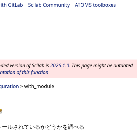
ith GitLab
|
Scilab Community
|
ATOMS toolboxes
ed version of Scilab is
2026.1.0
. This page might be outdated.
ation of this function
guration
> with_module
ンストールされているかどうかを調べる