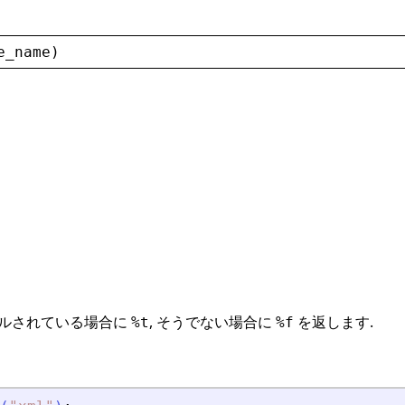
e_name
)
トールされている場合に
, そうでない場合に
を返します.
%t
%f