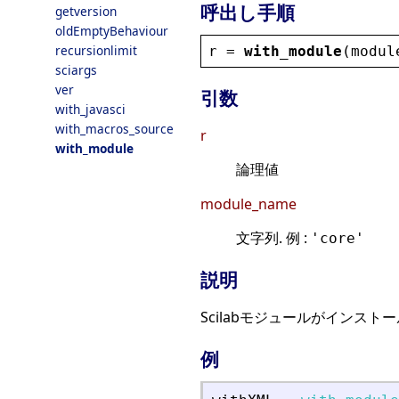
呼出し手順
getversion
oldEmptyBehaviour
recursionlimit
r
 = 
with_module
(
modul
sciargs
ver
引数
with_javasci
with_macros_source
r
with_module
論理値
module_name
文字列. 例 :
'core'
説明
Scilabモジュールがインス
例