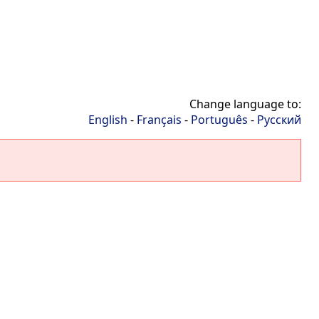
Change language to:
English
-
Français
-
Português
-
Русский