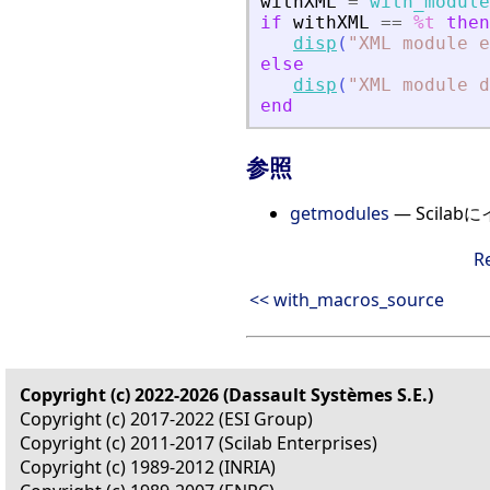
withXML
=
with_module
if
withXML
==
%t
then
disp
(
"
XML module e
else
disp
(
"
XML module d
end
参照
getmodules
— Scil
R
<< with_macros_source
Copyright (c) 2022-2026 (Dassault Systèmes S.E.)
Copyright (c) 2017-2022 (ESI Group)
Copyright (c) 2011-2017 (Scilab Enterprises)
Copyright (c) 1989-2012 (INRIA)