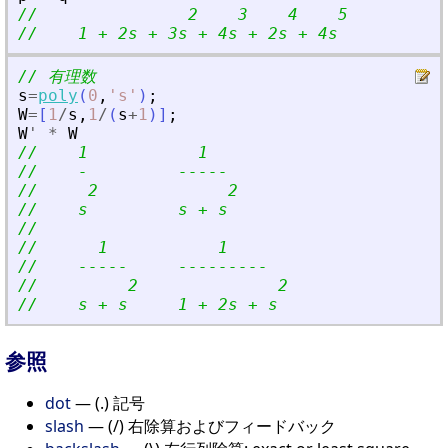
//               2    3    4    5
//    1 + 2s + 3s + 4s + 2s + 4s
// 有理数
s
=
poly
(
0
,
'
s
'
)
;
W
=
[
1
/
s
,
1
/
(
s
+
1
)
]
;
W
'
*
W
//    1           1
//    -         -----
//     2             2
//    s         s + s
//
//      1           1
//    -----     ---------
//         2              2
//    s + s     1 + 2s + s
参照
dot
— (.) 記号
slash
— (/) 右除算およびフィードバック