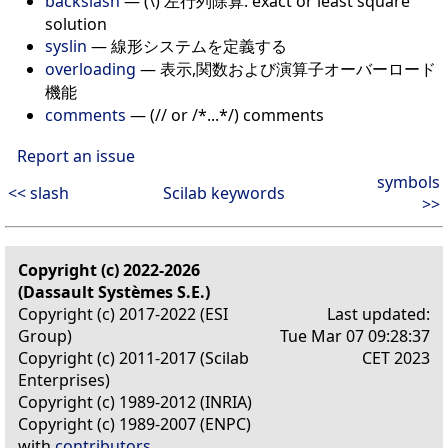
backslash
— (\) 左行列除算: exact or least square
solution
syslin
— 線形システムを定義する
overloading
— 表示,関数および演算子オーバーロード
機能
comments
— (// or /*...*/) comments
Report an issue
symbols
<< slash
Scilab keywords
>>
Copyright (c) 2022-2026
(Dassault Systèmes S.E.)
Copyright (c) 2017-2022 (ESI
Last updated:
Group)
Tue Mar 07 09:28:37
Copyright (c) 2011-2017 (Scilab
CET 2023
Enterprises)
Copyright (c) 1989-2012 (INRIA)
Copyright (c) 1989-2007 (ENPC)
with
contributors