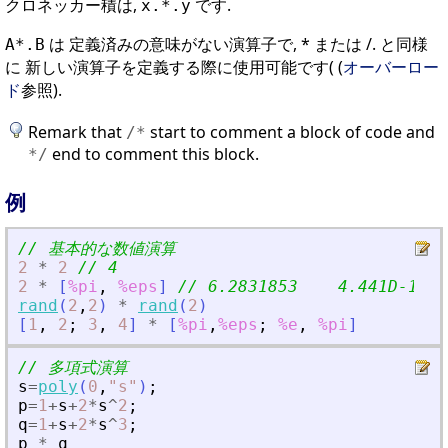
クロネッカー積は,
です.
x.*.y
は 定義済みの意味がない演算子で, * または /. と同様
A*.B
に 新しい演算子を定義する際に使用可能です( (
オーバーロー
ド
参照).
Remark that
start to comment a block of code and
/
*
end to comment this block.
*
/
例
// 基本的な数値演算
2
*
2
// 4
2
*
[
%pi
,
%eps
]
// 6.2831853    4.441D-16
rand
(
2
,
2
)
*
rand
(
2
)
[
1
,
2
;
3
,
4
]
*
[
%pi
,
%eps
;
%e
,
%pi
]
// 多項式演算
s
=
poly
(
0
,
"
s
"
)
;
p
=
1
+
s
+
2
*
s
^
2
;
q
=
1
+
s
+
2
*
s
^
3
;
p
*
q