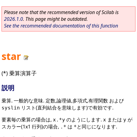
Please note that the recommended version of Scilab is
2026.1.0
. This page might be outdated.
See the recommended documentation of this function
star
(*) 乗算演算子
説明
乗算. 一般的な意味. 定数,論理値,多項式,有理関数 および
リスト(直列結合を意味します)で有効です.
syslin
要素毎の乗算の場合は,
のようにします.
または
が
x.*y
x
y
スカラー(1x1 行列)の場合,
は
と同じになります.
.*
*