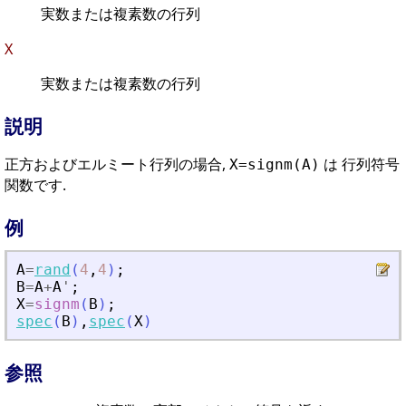
実数または複素数の行列
X
実数または複素数の行列
説明
正方およびエルミート行列の場合,
は 行列符号
X=signm(A)
関数です.
例
A
=
rand
(
4
,
4
)
;
B
=
A
+
A
'
;
X
=
signm
(
B
)
;
spec
(
B
)
,
spec
(
X
)
参照