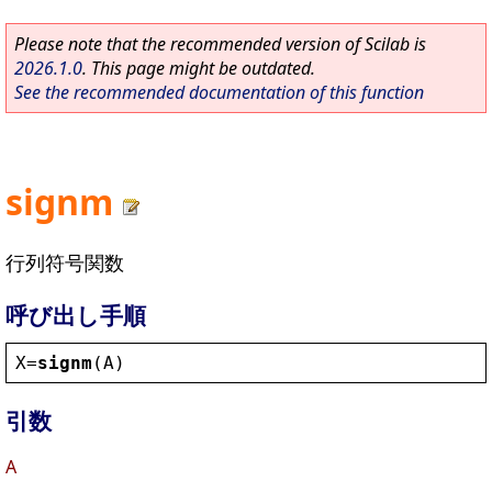
Please note that the recommended version of Scilab is
2026.1.0
. This page might be outdated.
See the recommended documentation of this function
signm
行列符号関数
呼び出し手順
X
=
signm
(
A
)
引数
A