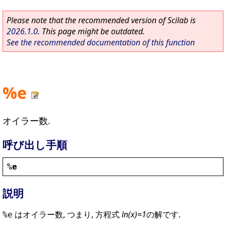
Please note that the recommended version of Scilab is
2026.1.0
. This page might be outdated.
See the recommended documentation of this function
%e
オイラー数.
呼び出し手順
%e
説明
はオイラー数, つまり, 方程式
ln(x)=1
の解です.
%e