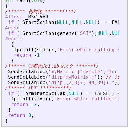
int
main
(
void
)
{
/******
 初期化 
**********/
#ifdef
_
MSC_VER
if
(
StartScilab
(
NULL
,
NULL
,
NULL
)
=
=
FALSE
#else
if
(
StartScilab
(
getenv
(
"
SCI
"
)
,
NULL
,
NULL
)
#endif
{
fprintf
(
stderr
,
"
Error while calling Star
return
-
1
;
}
/******
 実際のScilabタスク 
*******/
SendScilabJob
(
"
myMatrix=['sample','for the
SendScilabJob
(
"
disp(myMatrix);
"
)
;
// !sam
SendScilabJob
(
"
disp([2,3]+[-44,39]);
"
)
;
/
/******
 終了 
**********/
if
(
TerminateScilab
(
NULL
)
=
=
FALSE
)
{
fprintf
(
stderr
,
"
Error while calling Termi
return
-
2
;
}
return
0
;
}