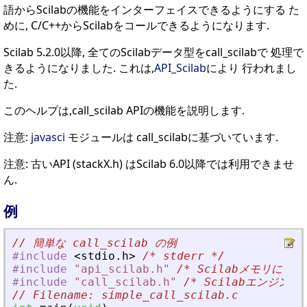
語からScilabの機能をインターフェイスできるようにする た
めに, C/C++からScilabをコールできるようになります.
Scilab 5.2.0以降, 全てのScilabデータ型をcall_scilabで 処理で
きるようになりました. これは,
API_Scilab
により 行われまし
た.
このヘルプは,call_scilab APIの機能を説明します.
注意:
javasci
モジュールは call_scilabに基づいています.
注意: 古いAPI (stackX.h) はScilab 6.0以降では利用できませ
ん.
例
// 簡単な call_scilab の例
#include
<
stdio
.
h
>
/*
 stderr 
*/
#include
"
api_scilab.h
"
/*
 Scilabメモリにア
#include
"
call_scilab.h
"
/*
 Scilabエンジン
// Filename: simple_call_scilab.c