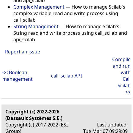
and api_scilab
Complex Management
— How to manage Scilab's
complex variable read and write process using
call_scilab
String Management
— How to manage Scilab's
String read and write process using call_scilab and
api_scilab
Report an issue
Compile
and run
<< Boolean
with
call_scilab API
management
Call
Scilab
>>
Copyright (c) 2022-2026
(Dassault Systèmes S.E.)
Copyright (c) 2017-2022 (ESI
Last updated:
Group)
Tue Mar 07 09:29:09