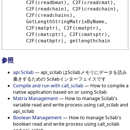
C2F(creadbmat), C2F(creadcmat),
C2F(readchain), C2F(creadchain),
C2F(creadchains),
GetLengthStringMatrixByName,
C2F(matptr), C2F(cmatptr),
C2F(cmatcptr), C2F(cmatsptr),
C2F(cmatbptr), getlengthchain
参照
api Scilab
— api_scilab はScilabメモリにデータを読み
書きするための Scilabインターフェイスです
Compile and run with call_scilab
— How to compile a
native application based on or using Scilab
Matrix Management
— How to manage Scilab's
variable read and write process using call_scilab and
api_scilab
Boolean Management
— How to manage Scilab's
boolean read and write process using call_scilab