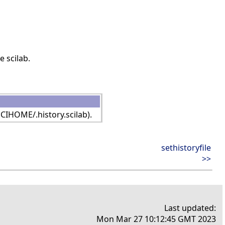
 scilab.
SCIHOME/.history.scilab).
sethistoryfile
>>
Last updated:
Mon Mar 27 10:12:45 GMT 2023