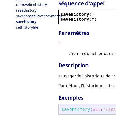
Séquence d'appel
removelinehistory
resethistory
savehistory
()
saveconsecutivecommands
savehistory
(
f
)
savehistory
sethistoryfile
Paramètres
f
chemin du fichier dans l
Description
sauvegarde l'historique de sci
Par défaut, l'historique est
Exemples
savehistory
(
SCI
+
'
/ses