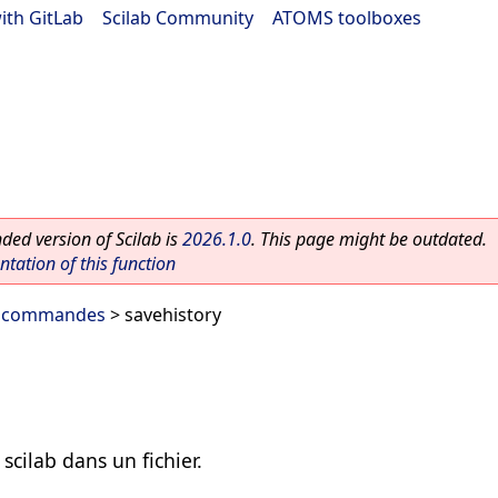
ith GitLab
|
Scilab Community
|
ATOMS toolboxes
ed version of Scilab is
2026.1.0
. This page might be outdated.
ation of this function
s commandes
> savehistory
scilab dans un fichier.