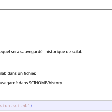
equel sera sauvegardé l'historique de scilab
lab dans un fichier.
 sauvegardé dans SCIHOME/history
sion.scilab
'
)