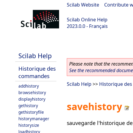
Scilab Website
|
Contribute w
Scilab Online Help
2023.0.0 - Français
scilab-2023.0.0
Scilab Help
Please note that the recommend
Historique des
See the recommended document
commandes
Scilab Help
>>
Historique de
addhistory
browsehistory
displayhistory
savehistory
gethistory
gethistoryfile
historymanager
sauvegarde l'historique de 
historysize
loadhistory