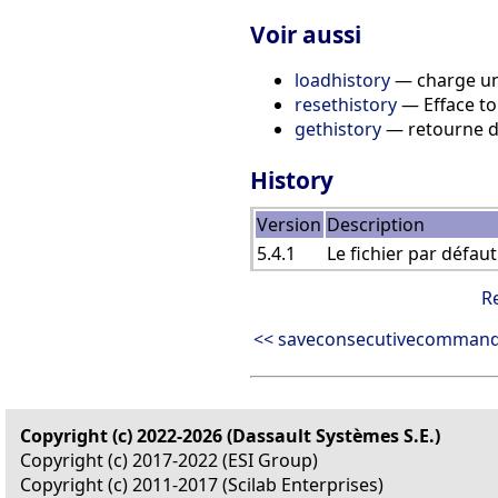
Voir aussi
loadhistory
— charge un 
resethistory
— Efface tou
gethistory
— retourne da
History
Version
Description
5.4.1
Le fichier par défau
R
<< saveconsecutivecomman
Copyright (c) 2022-2026 (Dassault Systèmes S.E.)
Copyright (c) 2017-2022 (ESI Group)
Copyright (c) 2011-2017 (Scilab Enterprises)