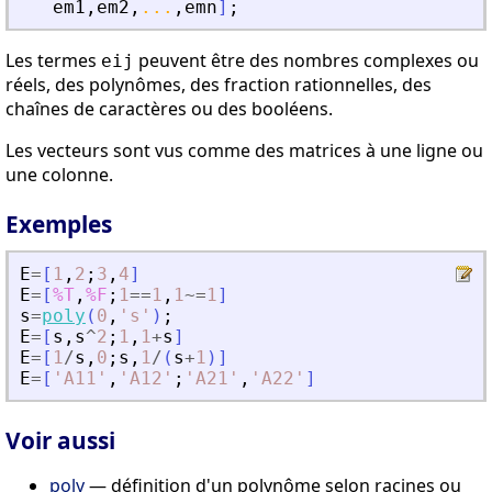
em1
,
em2
,
...
,
emn
]
;
Les termes
peuvent être des nombres complexes ou
eij
réels, des polynômes, des fraction rationnelles, des
chaînes de caractères ou des booléens.
Les vecteurs sont vus comme des matrices à une ligne ou
une colonne.
Exemples
E
=
[
1
,
2
;
3
,
4
]
E
=
[
%T
,
%F
;
1
==
1
,
1
~=
1
]
s
=
poly
(
0
,
'
s
'
)
;
E
=
[
s
,
s
^
2
;
1
,
1
+
s
]
E
=
[
1
/
s
,
0
;
s
,
1
/
(
s
+
1
)
]
E
=
[
'
A11
'
,
'
A12
'
;
'
A21
'
,
'
A22
'
]
Voir aussi
poly
— définition d'un polynôme selon racines ou