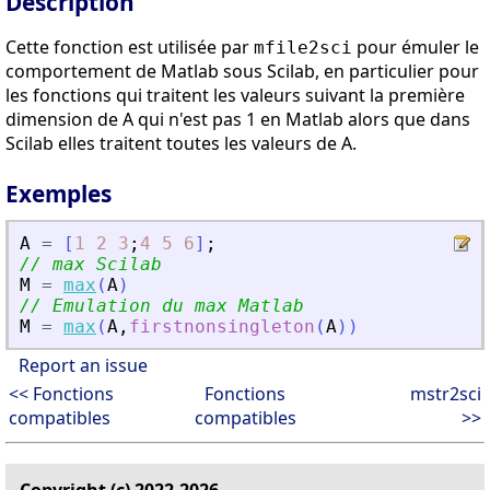
Description
Cette fonction est utilisée par
pour émuler le
mfile2sci
comportement de Matlab sous Scilab, en particulier pour
les fonctions qui traitent les valeurs suivant la première
dimension de A qui n'est pas 1 en Matlab alors que dans
Scilab elles traitent toutes les valeurs de A.
Exemples
A
=
[
1
2
3
;
4
5
6
]
;
// max Scilab
M
=
max
(
A
)
// Emulation du max Matlab
M
=
max
(
A
,
firstnonsingleton
(
A
)
)
Report an issue
<< Fonctions
Fonctions
mstr2sci
compatibles
compatibles
>>